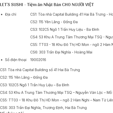
LET'S SUSHI - Tiệm ăn Nhật Bản CHO NGƯỜI VIỆT
Địa chỉ
CS1: Tòa nhà Capital Building 41 Hai Bà Trưng - 
CS2: 115 Yên Lãng - Đống Đa
CS3: 102C5 Ngõ 1 Trần Huy Liệu - Ba Đình
CS4: 53 Khu A Trung Tâm Thương Mại TSQ - Ngu
CS5: TT03 - 18 Khu Đô Thị HD Mon - ngõ 2 Hàm 
CS6: 303 Trần Đại Nghĩa - Hoàng Mai
Số điện thoại
19002016
CS1: Tòa nhà Capital Building số 41 Hai Bà Trưng
CS2: 115 Yên Lãng – Đống Đa
CS3: 102C5 Ngõ 1 Trần Huy Liệu – Ba Đình
CS4: 53 Khu A Trung Tâm Thương Mại TSQ – Nguyễn Văn Lộc – Mỗ
CS5: TT03 – 18 Khu Đô Thị HD Mon – ngõ 2 Hàm Nghi – Nam Từ Liê
CS6: 303 Trần Đại Nghĩa, Trương Định, Hai Bà Trưng