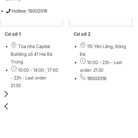
Hotline: 19002016
Cơ sở 1
Cơ sở 2
Tòa nhà Capital
115 Yên Lãng, Đống
Building số 41 Hai Bà
Đa
Trưng
10:00 - 22h - Last
10:00 - 14:00 ; 17:00
order: 21:30
- 22h - Last order:
19002016
21:30
19002016