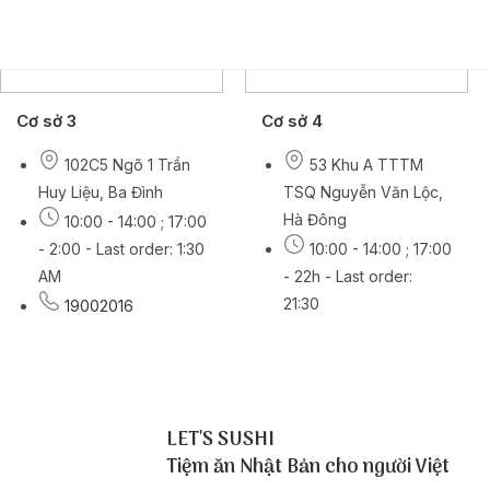
Cơ sở 3
Cơ sở 4
102C5 Ngõ 1 Trần
53 Khu A TTTM
Huy Liệu, Ba Đình
TSQ Nguyễn Văn Lộc,
Hà Đông
10:00 - 14:00 ; 17:00
- 2:00 - Last order: 1:30
10:00 - 14:00 ; 17:00
AM
- 22h - Last order:
21:30
19002016
19002016
LET'S SUSHI
Tiệm ăn Nhật Bản cho người Việt