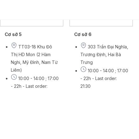
Cơ sở 5
Cơ sở 6
TT03-18 Khu Đô
303 Trần Đại Nghĩa,
Thị HD Mon (2 Hàm
Trương Định, Hai Bà
Nghi, Mỹ Đình, Nam Từ
Trưng
Liêm)
10:00 - 14:00 ; 17:00
10:00 - 14:00 ; 17:00
- 22h - Last order:
- 22h - Last order:
21:30
21:30
19002016
19002016