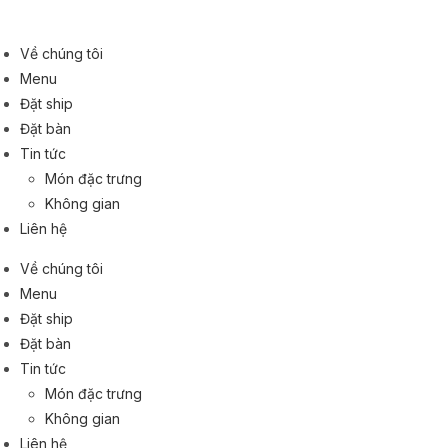
Skip
to
Về chúng tôi
content
Chị Thảo
Menu
Thời gian order
Đặt ship
Từ 10h – 1h30 sáng hôm sau
Đặt bàn
Thời gian giao hàng
45p-60p kể từ khi xác nhận order
Tin tức
Phí ship áp dụng
Món đặc trưng
6.000đ / km – min 25.000đ
Không gian
Call Hotline
Liên hệ
Zalo
“Mình đã từng đi làm ở Nhật nên cảm giác vào Let’s Sushi rất thân q
Về chúng tôi
Menu
Hệ thống nhà hàng
Let's Sushi
Đặt ship
Đặt bàn
Tin tức
Món đặc trưng
Không gian
Liên hệ