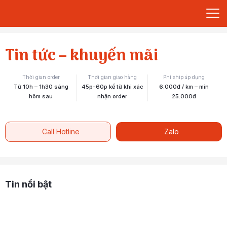
Tin tức – khuyến mãi
Thời gian order
Thời gian giao hàng
Phí ship áp dụng
Từ 10h – 1h30 sáng
45p-60p kể từ khi xác
6.000đ / km – min
hôm sau
nhận order
25.000đ
Call Hotline
Zalo
Tin nổi bật