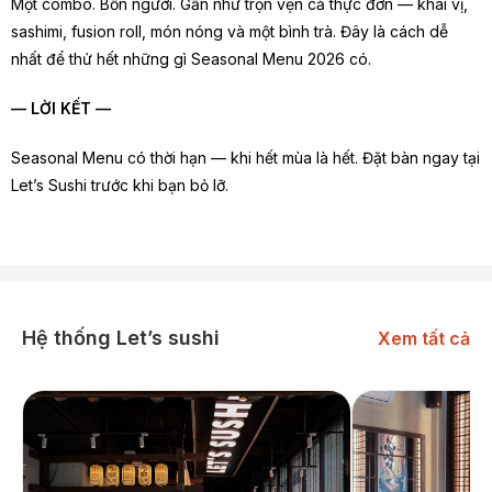
Một combo. Bốn người. Gần như trọn vẹn cả thực đơn — khai vị,
sashimi, fusion roll, món nóng và một bình trà. Đây là cách dễ
nhất để thử hết những gì Seasonal Menu 2026 có.
— LỜI KẾT —
Seasonal Menu có thời hạn — khi hết mùa là hết. Đặt bàn ngay tại
Let’s Sushi trước khi bạn bỏ lỡ.
Hệ thống Let’s sushi
Xem tất cả