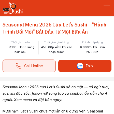
Seasonal Menu 2026 Của Let’s Sushi – “Hành
Trình Đổi Mới” Bắt Đầu Từ Một Bữa Ăn
Thời gian order
Thời gian giao hàng
Phí ship áp dụng
Từ 10h – 1h30 sáng
45p-60p kể từ khi xác
6.000đ / km – min
hôm sau
nhận order
25.000đ
Call Hotline
Zalo
Seasonal Menu 2026 của Let’s Sushi đã có mặt — cá ngừ tươi,
sashimi đặc sắc, fusion roll sáng tạo và combo hấp dẫn cho 4
người. Xem menu và đặt bàn ngay!
Mười năm, Let’s Sushi chưa một lần chịu đứng yên. Seasonal