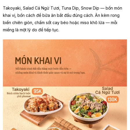
Takoyaki, Salad Cá Ngừ Tươi, Tuna Dip, Snow Dip — bốn món
khai vị, bốn cách để bữa ăn bắt đầu đúng cách. Ăn kèm rong
biển chiên giòn, chấm sốt cay béo hoặc miso khô lửa — mỗi
miếng là một lý do để tiếp tục.