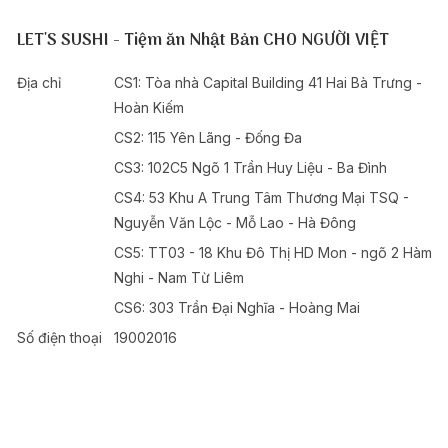
LET'S SUSHI - Tiệm ăn Nhật Bản CHO NGƯỜI VIỆT
Địa chỉ
CS1: Tòa nhà Capital Building 41 Hai Bà Trưng -
Hoàn Kiếm
CS2: 115 Yên Lãng - Đống Đa
CS3: 102C5 Ngõ 1 Trần Huy Liệu - Ba Đình
CS4: 53 Khu A Trung Tâm Thương Mại TSQ -
Nguyễn Văn Lộc - Mỗ Lao - Hà Đông
CS5: TT03 - 18 Khu Đô Thị HD Mon - ngõ 2 Hàm
Nghi - Nam Từ Liêm
CS6: 303 Trần Đại Nghĩa - Hoàng Mai
Số điện thoại
19002016