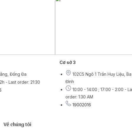
Cơ sở 3
Lãng, Đống Đa
102C5 Ngõ 1 Trần Huy Liệu, Ba
Đình
2h - Last order: 21:30
10:00 - 14:00 ; 17:00 - 2:00 - La
6
order: 1:30 AM
19002016
Về chúng tôi