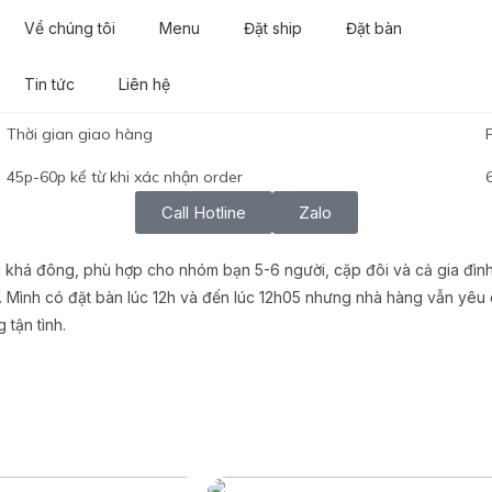
Về chúng tôi
Menu
Đặt ship
Đặt bàn
Tin tức
Liên hệ
Thời gian giao hàng
45p-60p kể từ khi xác nhận order
Call Hotline
Zalo
 khá đông, phù hợp cho nhóm bạn 5-6 người, cặp đôi và cả gia đình
. Mình có đặt bàn lúc 12h và đến lúc 12h05 nhưng nhà hàng vẫn yêu c
tận tình.