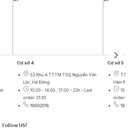
Cơ sở 4
Cơ sở 5
53 Khu A TTTM TSQ Nguyễn Văn
TT03-
Lộc, Hà Đông
Hàm Nghi,
st
10:00 - 14:00 ; 17:00 - 22h - Last
10:00 
order: 21:30
order: 21:
19002016
19002
Follow US!