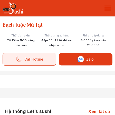
Bạch Tuộc Mù Tạt
Thời gian order
Thời gian giao hàng
Phí ship áp dụng
Từ 10h – 1h30 sáng
45p-60p kể từ khi xác
6.000đ / km – min
hôm sau
nhận order
25.000đ
Call Hotline
Zalo
Hệ thống Let’s sushi
Xem tất cả