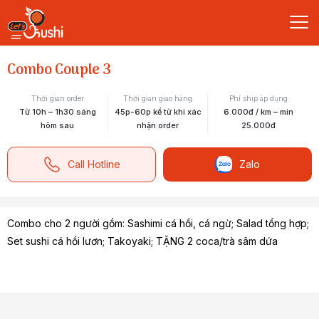
Combo Couple 3
Thời gian order
Thời gian giao hàng
Phí ship áp dụng
Từ 10h – 1h30 sáng
45p-60p kể từ khi xác
6.000đ / km – min
hôm sau
nhận order
25.000đ
Call Hotline
Zalo
Combo cho 2 người gồm: Sashimi cá hồi, cá ngừ; Salad tổng hợp;
Set sushi cá hồi lươn; Takoyaki; TẶNG 2 coca/trà sâm dứa