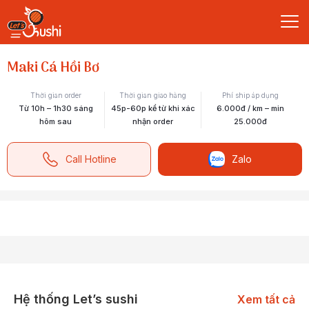
Maki Cá Hồi Bơ
Thời gian order
Thời gian giao hàng
Phí ship áp dụng
Từ 10h – 1h30 sáng
45p-60p kể từ khi xác
6.000đ / km – min
hôm sau
nhận order
25.000đ
Call Hotline
Zalo
Hệ thống Let’s sushi
Xem tất cả