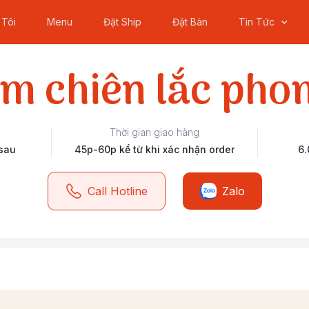
 Tôi
Menu
Đặt Ship
Đặt Bàn
Tin Tức
m chiên lắc pho
Thời gian giao hàng
 sau
45p-60p kể từ khi xác nhận order
6.
Call Hotline
Zalo