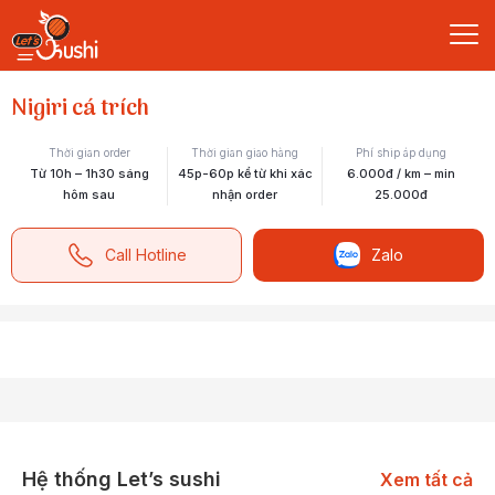
Nigiri cá trích
Thời gian order
Thời gian giao hàng
Phí ship áp dụng
Từ 10h – 1h30 sáng
45p-60p kể từ khi xác
6.000đ / km – min
hôm sau
nhận order
25.000đ
Call Hotline
Zalo
Hệ thống Let’s sushi
Xem tất cả