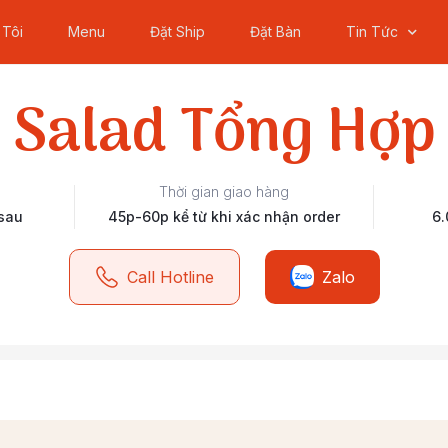
 Tôi
Menu
Đặt Ship
Đặt Bàn
Tin Tức
Salad Tổng Hợp
Thời gian giao hàng
 sau
45p-60p kể từ khi xác nhận order
6.
Call Hotline
Zalo