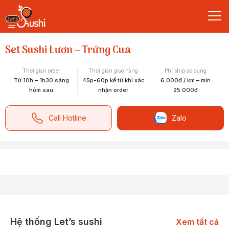
Set Sushi Lươn – Trứng Cua
Thời gian order
Thời gian giao hàng
Phí ship áp dụng
Từ 10h – 1h30 sáng
45p-60p kể từ khi xác
6.000đ / km – min
hôm sau
nhận order
25.000đ
Call Hotline
Zalo
Hệ thống Let’s sushi
Xem tất cả