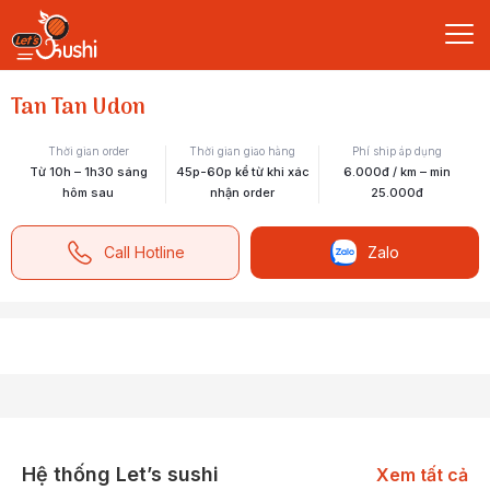
Tan Tan Udon
Thời gian order
Thời gian giao hàng
Phí ship áp dụng
Từ 10h – 1h30 sáng
45p-60p kể từ khi xác
6.000đ / km – min
hôm sau
nhận order
25.000đ
Call Hotline
Zalo
Hệ thống Let’s sushi
Xem tất cả