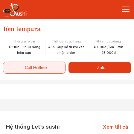
Tôm Tempura
Thời gian order
Thời gian giao hàng
Phí ship áp dụng
Từ 10h – 1h30 sáng
45p-60p kể từ khi xác
6.000đ / km – min
hôm sau
nhận order
25.000đ
Call Hotline
Zalo
Hệ thống Let’s sushi
Xem tất cả