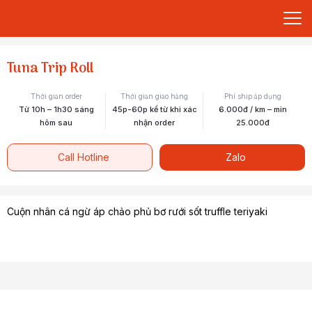
Tuna Trip Roll
Thời gian order
Thời gian giao hàng
Phí ship áp dụng
Từ 10h – 1h30 sáng
45p-60p kể từ khi xác
6.000đ / km – min
hôm sau
nhận order
25.000đ
Call Hotline
Zalo
Cuộn nhân cá ngừ áp chảo phủ bơ rưới sốt truffle teriyaki