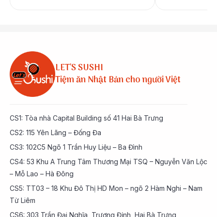
LET'S SUSHI
Tiệm ăn Nhật Bản cho người Việt
CS1: Tòa nhà Capital Building số 41 Hai Bà Trưng
CS2: 115 Yên Lãng – Đống Đa
CS3: 102C5 Ngõ 1 Trần Huy Liệu – Ba Đình
CS4: 53 Khu A Trung Tâm Thương Mại TSQ – Nguyễn Văn Lộc
– Mỗ Lao – Hà Đông
CS5: TT03 – 18 Khu Đô Thị HD Mon – ngõ 2 Hàm Nghi – Nam
Từ Liêm
CS6: 303 Trần Đại Nghĩa, Trương Định, Hai Bà Trưng