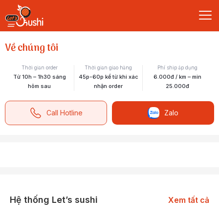
Về chúng tôi
Thời gian order
Thời gian giao hàng
Phí ship áp dụng
Từ 10h – 1h30 sáng
45p-60p kể từ khi xác
6.000đ / km – min
hôm sau
nhận order
25.000đ
Call Hotline
Zalo
Hệ thống Let’s sushi
Xem tất cả