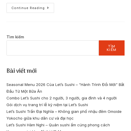
Continue Reading
Tìm kiếm
TÌM
KIẾM
Bài viết mới
Seasonal Menu 2026 Của Let’s Sushi – “Hành Trình Đổi Mới” Bắt
Đầu Từ Một Bữa Ăn
Combo Let’s Sushi cho 2 người, 3 người, gia đình và 4 người
Gói dịch vụ trang trí lễ kỷ niệm tại Let’s Sushi
Let’s Sushi Trần Đại Nghĩa – Không gian phố nhậu đêm Omoide
Yokocho giữa khu dân cư và đại học
Let’s Sushi Hàm Nghi – Quán sushi ấm cúng phong cách